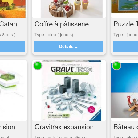
Les colons de Catane, le jeu de base
Coffre à pâtisserie
s 8 ans )
Type : bleu ( jouets)
Type : jaune 
.
Détails ...
nsion
Gravitrax expansion
ion et
Type : noir ( construction et
Type : bleu (