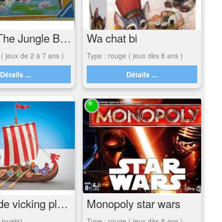
Puzzle The Jungle Book
Wa chat bi
( jeux de 2 à 7 ans )
Type : rouge ( jeux dès 8 ans )
Détails ...
Détails ...
Bâteau de vicking playmobil
Monopoly star wars
 jouets)
Type : rouge ( jeux dès 8 ans )