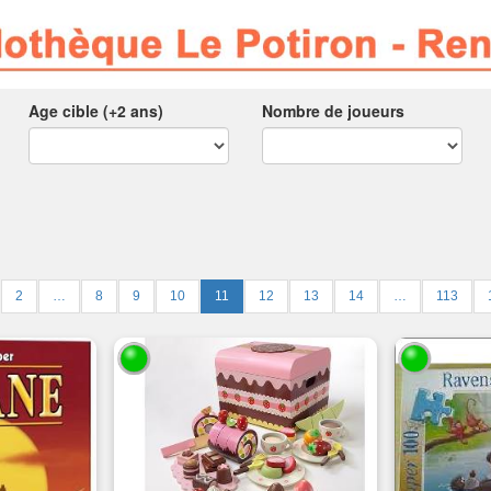
Age cible (+2 ans)
Nombre de joueurs
2
…
8
9
10
11
12
13
14
…
113