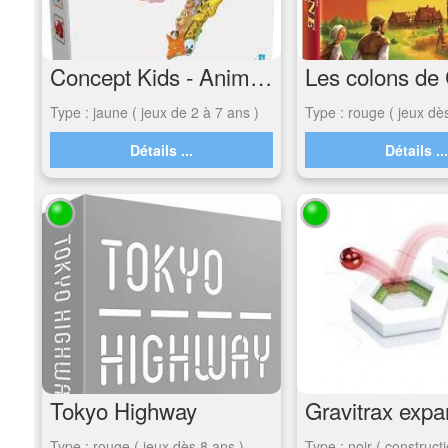
Concept Kids - Animaux
Type : jaune ( jeux de 2 à 7 ans )
Type : rouge ( jeux dè
Détails ...
Détails ..
Tokyo Highway
Gravitrax expa
Type : rouge ( jeux dès 8 ans )
Type : noir ( construct