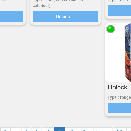
extérieur)
.
Détails ...
Unlock!
Type : rouge